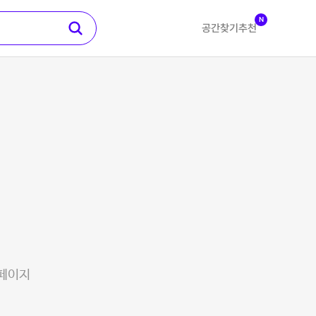
N
공간찾기
추천
 페이지