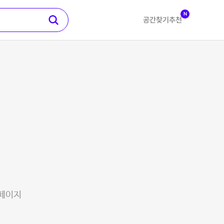
N
공간찾기
추천
 페이지