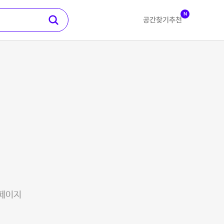
N
공간찾기
추천
 페이지