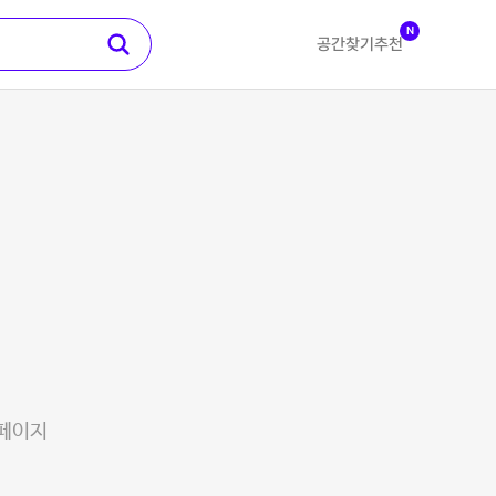
N
공간찾기
추천
 페이지