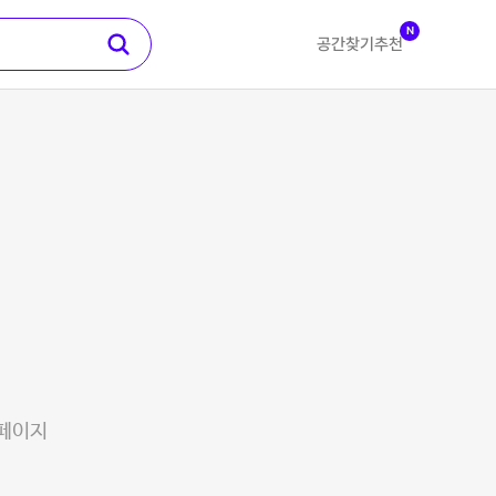
N
공간찾기
추천
 페이지