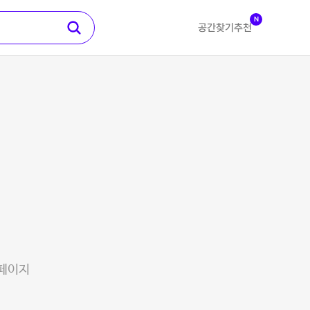
N
공간찾기
추천
 페이지