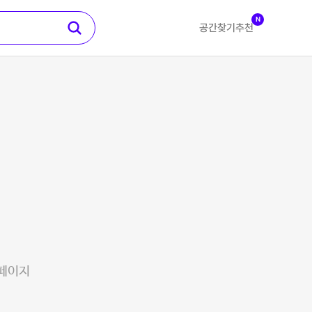
N
공간찾기
추천
 페이지