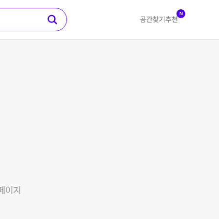
N
공간찾기
추천
 페이지