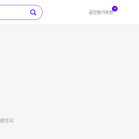
N
공간찾기
추천
 페이지