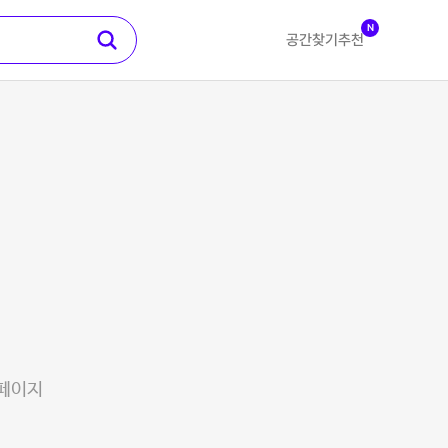
N
공간찾기
추천
 페이지