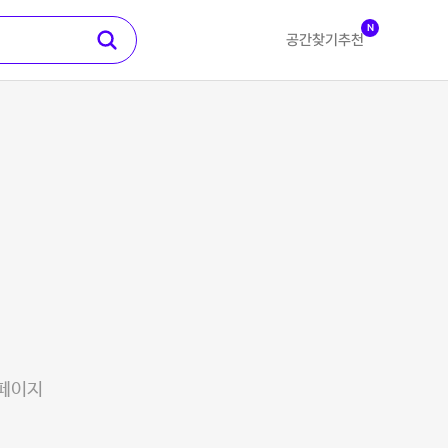
N
공간찾기
추천
 페이지