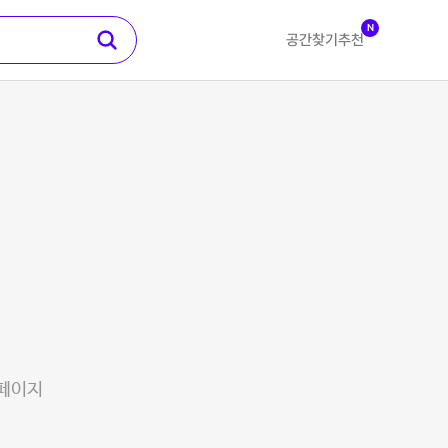
N
공간찾기
추천
 페이지