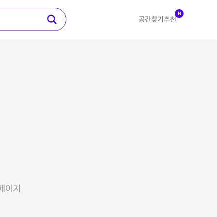
N
공간찾기
추천
 페이지