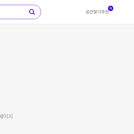
N
공간찾기
추천
 페이지