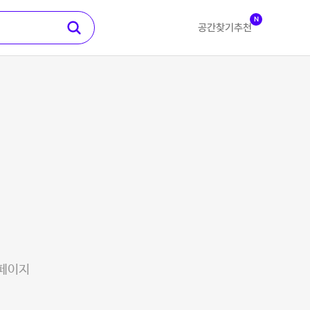
N
공간찾기
추천
 페이지