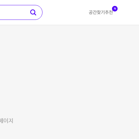
N
공간찾기
추천
 페이지