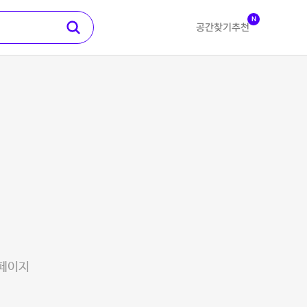
N
공간찾기
추천
 페이지