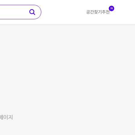
N
공간찾기
추천
 페이지