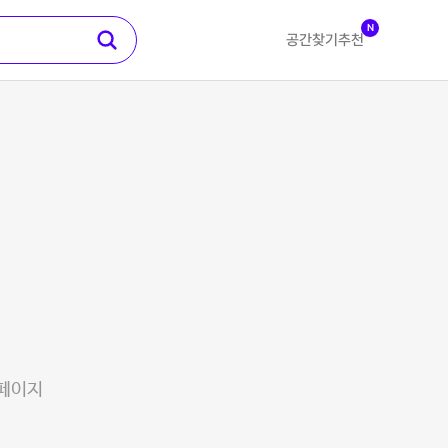
N
공간찾기
추천
 페이지