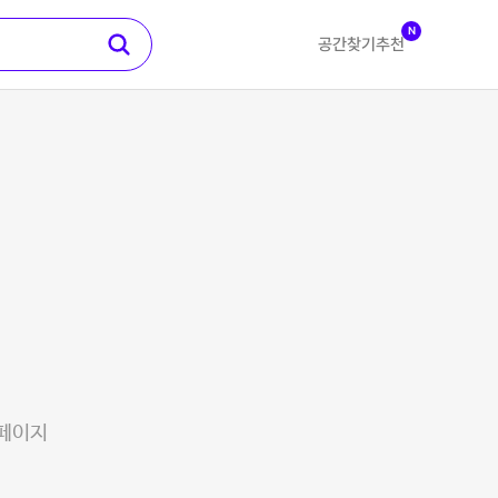
N
공간찾기
추천
 페이지