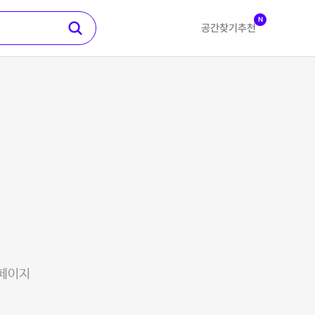
N
공간찾기
추천
 페이지