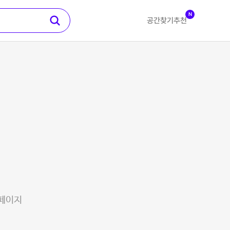
N
공간찾기
추천
 페이지