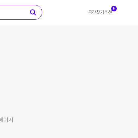
N
공간찾기
추천
 페이지