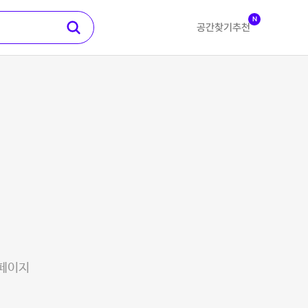
N
공간찾기
추천
 페이지