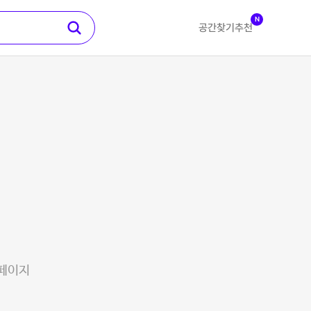
N
공간찾기
추천
 페이지