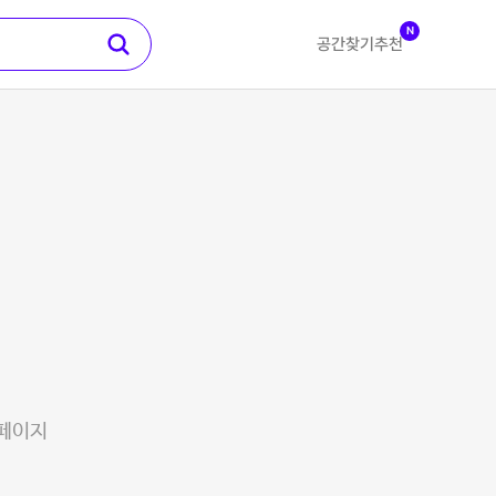
N
공간찾기
추천
 페이지