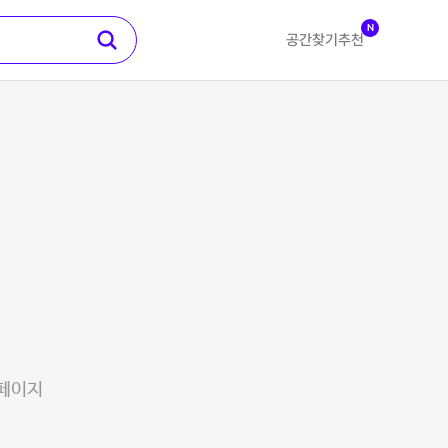
N
공간찾기
추천
 페이지