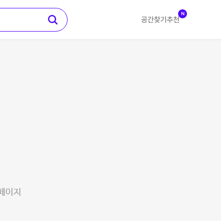
N
공간찾기
추천
 페이지