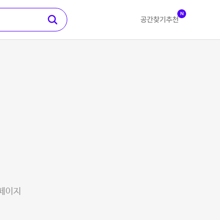
N
공간찾기
추천
 페이지