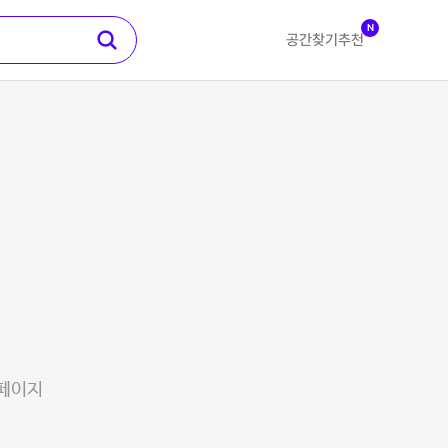
N
공간찾기
추천
 페이지