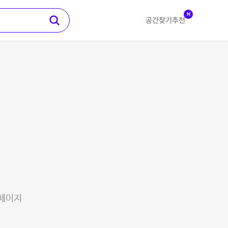
N
공간찾기
추천
 페이지