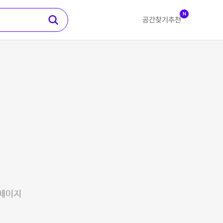
N
공간찾기
추천
 페이지