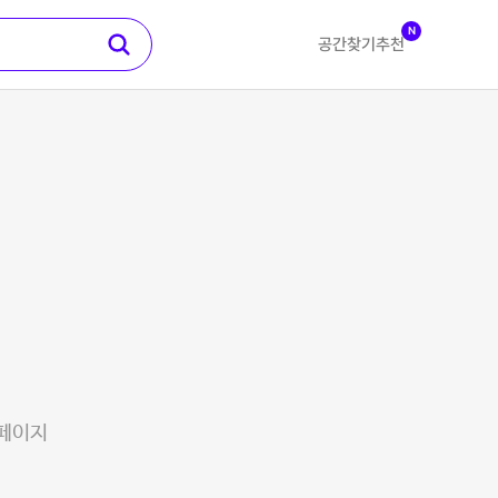
N
공간찾기
추천
 페이지