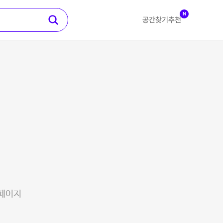
N
공간찾기
추천
 페이지