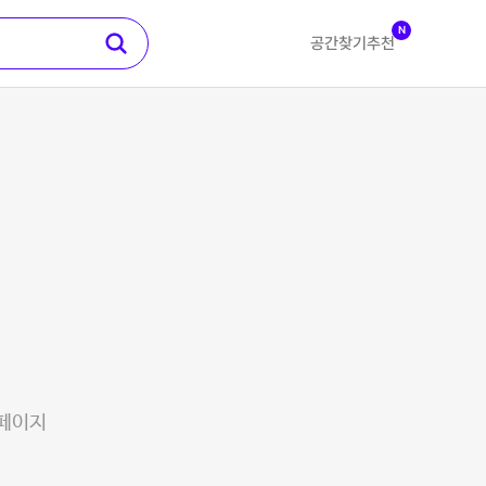
N
공간찾기
추천
 페이지