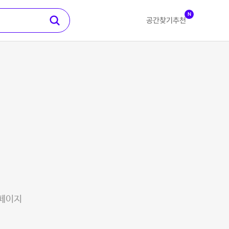
N
공간찾기
추천
 페이지