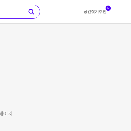
N
공간찾기
추천
 페이지