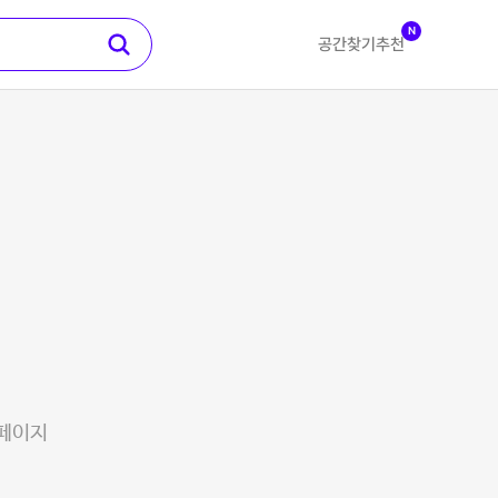
N
공간찾기
추천
 페이지