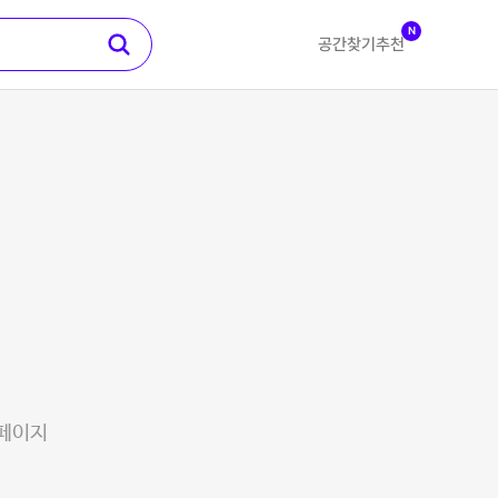
N
공간찾기
추천
 페이지