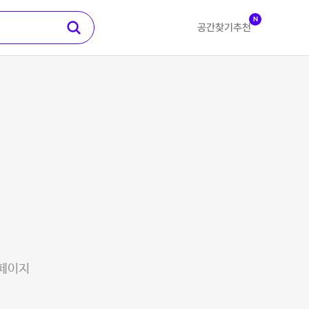
N
공간찾기
추천
 페이지