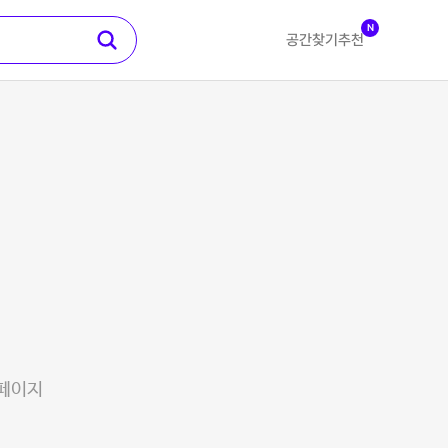
N
공간찾기
추천
 페이지