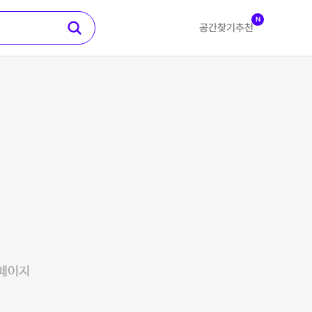
N
공간찾기
추천
 페이지