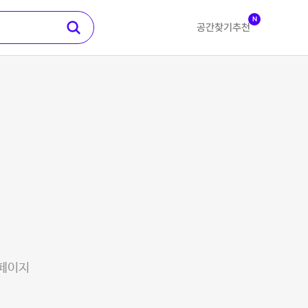
N
공간찾기
추천
 페이지