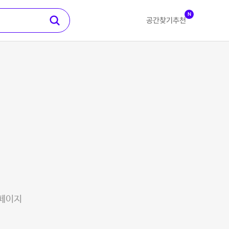
N
공간찾기
추천
 페이지