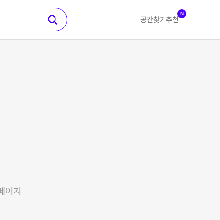
N
공간찾기
추천
 페이지