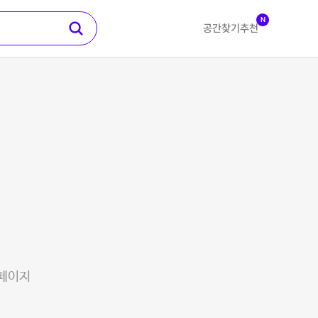
N
공간찾기
추천
 페이지