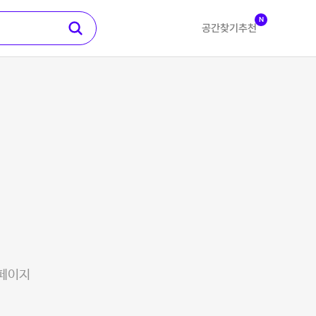
N
공간찾기
추천
 페이지