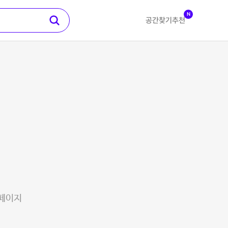
N
공간찾기
추천
 페이지