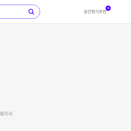
N
공간찾기
추천
 페이지