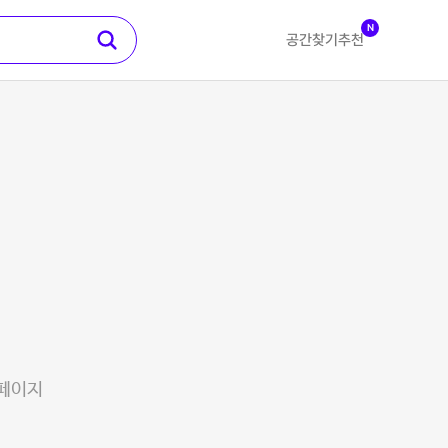
N
공간찾기
추천
 페이지